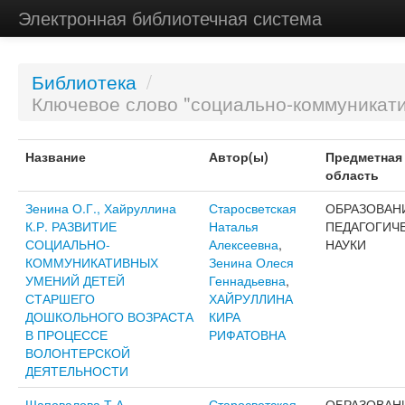
Электронная библиотечная система
Библиотека
/
Ключевое слово "социально-коммуникати
Название
Автор(ы)
Предметная
область
Зенина О.Г., Хайруллина
Старосветская
ОБРАЗОВАН
К.Р. РАЗВИТИЕ
Наталья
ПЕДАГОГИЧ
СОЦИАЛЬНО-
Алексеевна
,
НАУКИ
КОММУНИКАТИВНЫХ
Зенина Олеся
УМЕНИЙ ДЕТЕЙ
Геннадьевна
,
СТАРШЕГО
ХАЙРУЛЛИНА
ДОШКОЛЬНОГО ВОЗРАСТА
КИРА
В ПРОЦЕССЕ
РИФАТОВНА
ВОЛОНТЕРСКОЙ
ДЕЯТЕЛЬНОСТИ
Шаповалова Т.А.
Старосветская
ОБРАЗОВАН