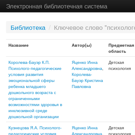
Электронная библиотечная система
Библиотека
/
Ключевое слово "психолог
Название
Автор(ы)
Предметная
область
Королева-Бауэр К.П.
Яценко Инна
Детская
Психолого-педагогические
Александровна
,
психология
условия развития
Королева-
эмоциональной сферы
Бауэр Кристина
ребенка младшего
Павловна
дошкольного возраста с
ограниченными
возможностями здоровья в
инклюзивной среде
дошкольной организации
Кузнецова Я.А. Психолого-
Яценко Инна
Детская
педагогические условия
Александровна
,
психология