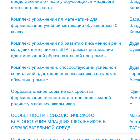
представлений о числе у обучающихся младшего
Влад
школьного возраста
Коли
Комплекс упражнений пл математике для
Баса
формирования учебной мотивации обучающихся 3
Влад
класса
Хисм
Комплекс упражнений по развитию письменной речи
Дуда
младших школьников с ЗПР в рамках реализации
Сурк
адаптированной образовательной программы
Комплекс упражнений, способствующий успешной
Дуда
социальной адаптации первоклассников на уроках
Гера
обучения грамоте
Алек
Образовательное событие как средство
Юден
формирования ценностного отношения к малой
Рома
родине у младших школьников
Н.
ОСОБЕННОСТИ ПСИХОЛОГИЧЕСКОГО
Мако
БЛАГОПОЛУЧИЯ МЛАДШИХ ШКОЛЬНИКОВ В
Анат
ОБРАЗОВАТЕЛЬНОЙ СРЕДЕ
ТАТ
Особенности развития лидерских качеств у младших
Шанд