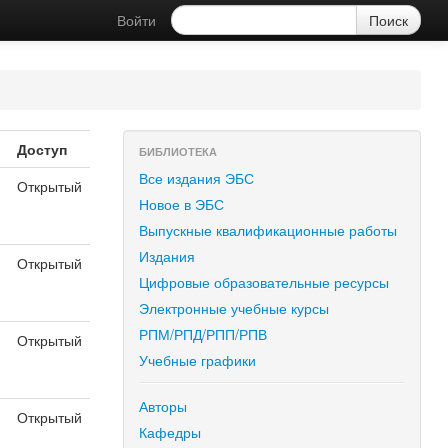
Войти
Доступ
БИБЛИОТЕКА
Все издания ЭБС
Открытый
Новое в ЭБС
я
Выпускные квалификационные работы
Издания
Открытый
Цифровые образовательные ресурсы
я
Электронные учебные курсы
РПМ/РПД/РПП/РПВ
Открытый
я
Учебные графики
Авторы
Открытый
Кафедры
я