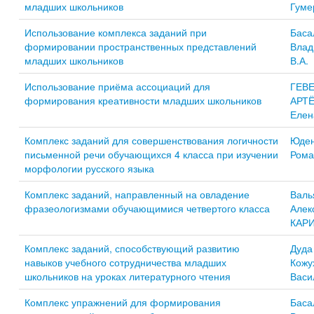
младших школьников
Гуме
Использование комплекса заданий при
Баса
формировании пространственных представлений
Влад
младших школьников
В.А.
Использование приёма ассоциаций для
ГЕВ
формирования креативности младших школьников
АРТ
Елен
Комплекс заданий для совершенствования логичности
Юден
письменной речи обучающихся 4 класса при изучении
Рома
морфологии русского языка
Комплекс заданий, направленный на овладение
Валь
фразеологизмами обучающимися четвертого класса
Алек
КАР
Комплекс заданий, способствующий развитию
Дуда
навыков учебного сотрудничества младших
Кожу
школьников на уроках литературного чтения
Васи
Комплекс упражнений для формирования
Баса