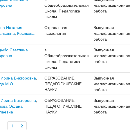
оровна
Общеобразовательная
квалификационна
школа. Педагогика
работа
школы
на Наталия
Отраслевая
Выпускная
ольевна
,
Косякова
психология
квалификационна
работа
ыбо Светлана
в.
Выпускная
оровна
Общеобразовательная
квалификационна
школа. Педагогика
работа
школы
 Ирина Викторовна
,
ОБРАЗОВАНИЕ.
Выпускная
да М.О.
ПЕДАГОГИЧЕСКИЕ
квалификационна
НАУКИ
работа
 Ирина Викторовна
,
ОБРАЗОВАНИЕ.
Выпускная
нова Оксана
ПЕДАГОГИЧЕСКИЕ
квалификационна
лаевна
НАУКИ
работа
1
2