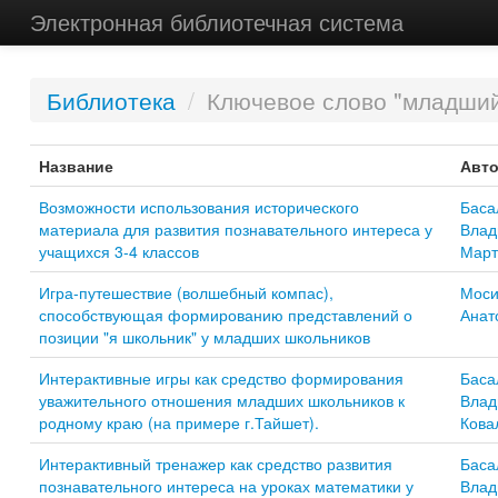
Электронная библиотечная система
Библиотека
/
Ключевое слово "младший
Название
Авто
Возможности использования исторического
Баса
материала для развития познавательного интереса у
Влад
учащихся 3-4 классов
Март
Игра-путешествие (волшебный компас),
Моси
способствующая формированию представлений о
Анат
позиции "я школьник" у младших школьников
Интерактивные игры как средство формирования
Баса
уважительного отношения младших школьников к
Влад
родному краю (на примере г.Тайшет).
Кова
Интерактивный тренажер как средство развития
Баса
познавательного интереса на уроках математики у
Влад