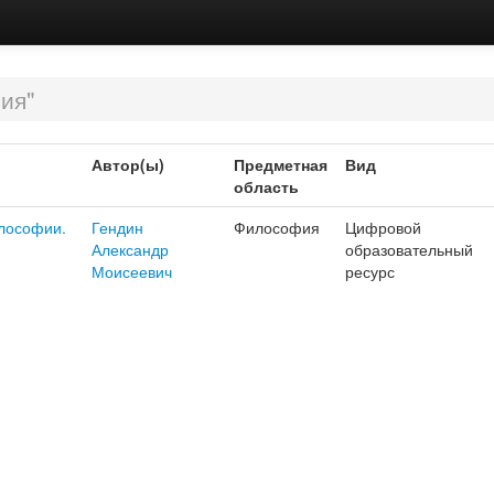
ия"
Автор(ы)
Предметная
Вид
область
лософии.
Гендин
Философия
Цифровой
Александр
образовательный
Моисеевич
ресурс