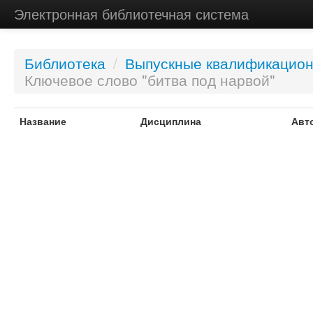
Электронная библиотечная система
Библиотека
/
Выпускные квалификацио
Ключевое слово "битва под нарвой"
Название
Дисциплина
Авт