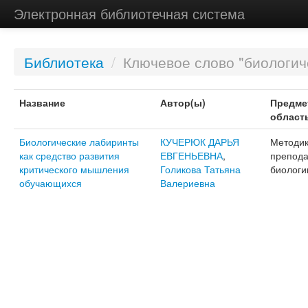
Электронная библиотечная система
Библиотека
/
Ключевое слово "биологич
Название
Автор(ы)
Предме
област
Биологические лабиринты
КУЧЕРЮК ДАРЬЯ
Методи
как средство развития
ЕВГЕНЬЕВНА
,
препод
критического мышления
Голикова Татьяна
биологи
обучающихся
Валериевна