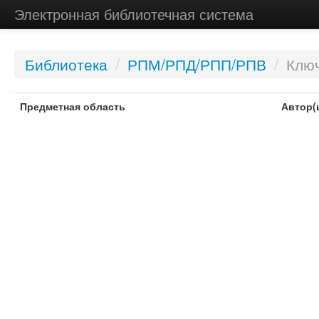
Электронная библиотечная система
Библиотека
/
РПМ/РПД/РПП/РПВ
/
Ключ
Предметная область
Автор(