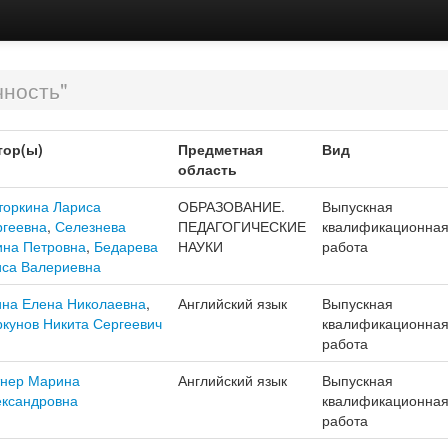
чность"
тор(ы)
Предметная
Вид
область
торкина Лариса
ОБРАЗОВАНИЕ.
Выпускная
ргеевна
,
Селезнева
ПЕДАГОГИЧЕСКИЕ
квалификационна
ина Петровна
,
Бедарева
НАУКИ
работа
иса Валериевна
на Елена Николаевна
,
Английский язык
Выпускная
кунов Никита Сергеевич
квалификационна
работа
тнер Марина
Английский язык
Выпускная
ександровна
квалификационна
работа