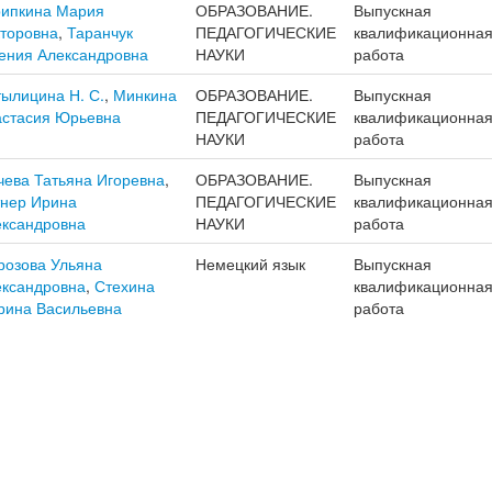
рипкина Мария
ОБРАЗОВАНИЕ.
Выпускная
торовна
,
Таранчук
ПЕДАГОГИЧЕСКИЕ
квалификационна
ения Александровна
НАУКИ
работа
ылицина Н. С.
,
Минкина
ОБРАЗОВАНИЕ.
Выпускная
астасия Юрьевна
ПЕДАГОГИЧЕСКИЕ
квалификационна
НАУКИ
работа
ева Татьяна Игоревна
,
ОБРАЗОВАНИЕ.
Выпускная
тнер Ирина
ПЕДАГОГИЧЕСКИЕ
квалификационна
ександровна
НАУКИ
работа
розова Ульяна
Немецкий язык
Выпускная
ександровна
,
Стехина
квалификационна
рина Васильевна
работа