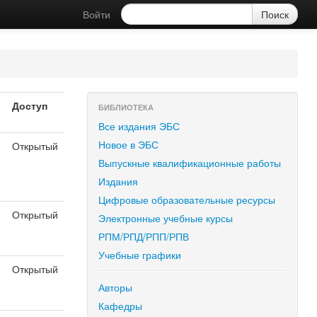
Войти
Доступ
БИБЛИОТЕКА
Все издания ЭБС
Новое в ЭБС
Открытый
я
Выпускные квалификационные работы
Издания
Цифровые образовательные ресурсы
Открытый
Электронные учебные курсы
я
РПМ/РПД/РПП/РПВ
Учебные графики
Открытый
я
Авторы
Кафедры