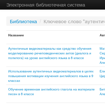
Электронная библиотечная система
Библиотека
/
Ключевое слово "аутенти
Название
Ав
Аутентичные видеоматериалы как средство обучения
Ма
моделированию речеповеденческих актов (диалога и
Се
полилога) на уроке английского языка в 8 классе
Ир
Ал
Использование аутентичных видеоматериалов в целях
Ели
повышения мотивации изучения английского языка в 9
Цир
классах
Обучение временам английского глагола на материале
Би
песен в 8 классе
Ал