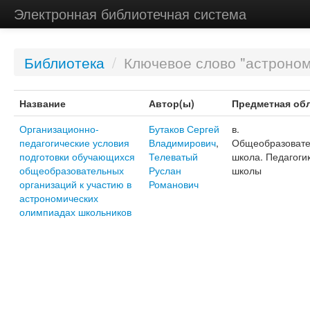
Электронная библиотечная система
Библиотека
/
Ключевое слово "астроном
Название
Автор(ы)
Предметная об
Организационно-
Бутаков Сергей
в.
педагогические условия
Владимирович
,
Общеобразовате
подготовки обучающихся
Телеватый
школа. Педагоги
общеобразовательных
Руслан
школы
организаций к участию в
Романович
астрономических
олимпиадах школьников