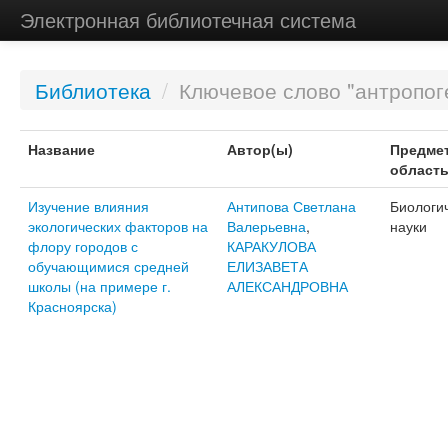
Электронная библиотечная система
Библиотека
/
Ключевое слово "антропог
Название
Автор(ы)
Предме
област
Изучение влияния
Антипова Светлана
Биологи
экологических факторов на
Валерьевна
,
науки
флору городов с
КАРАКУЛОВА
обучающимися средней
ЕЛИЗАВЕТА
школы (на примере г.
АЛЕКСАНДРОВНА
Красноярска)