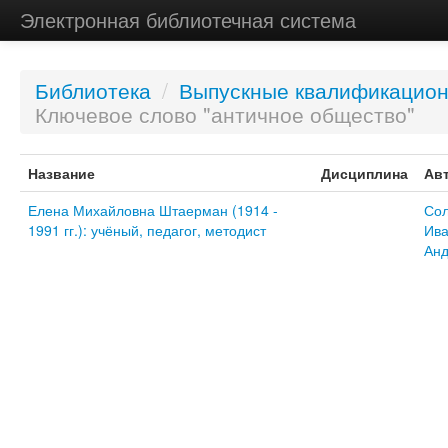
Электронная библиотечная система
Библиотека
/
Выпускные квалификацио
Ключевое слово "античное общество"
Название
Дисциплина
Ав
Елена Михайловна Штаерман (1914 -
Сол
1991 гг.): учёный, педагог, методист
Ива
Анд