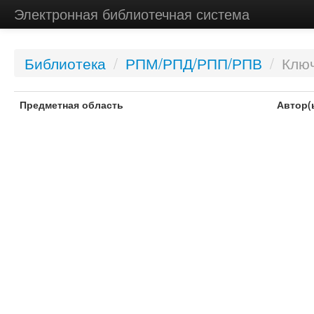
Электронная библиотечная система
Библиотека
/
РПМ/РПД/РПП/РПВ
/
Ключ
Предметная область
Автор(