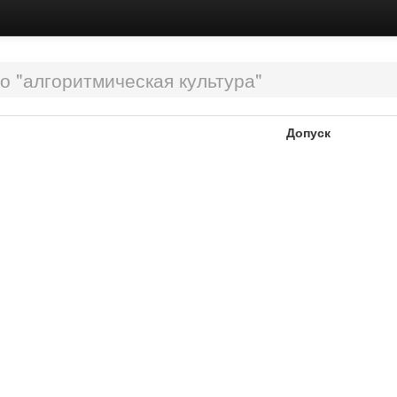
о "алгоритмическая культура"
Допуск