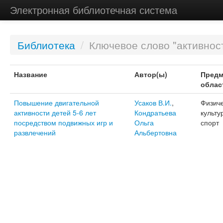
Электронная библиотечная система
Библиотека
/
Ключевое слово "активност
Название
Автор(ы)
Предм
облас
Повышение двигательной
Усаков В.И.
,
Физич
активности детей 5-6 лет
Кондратьева
культу
посредством подвижных игр и
Ольга
спорт
развлечений
Альбертовна