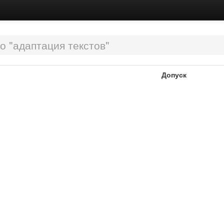
о "адаптация текстов"
Допуск