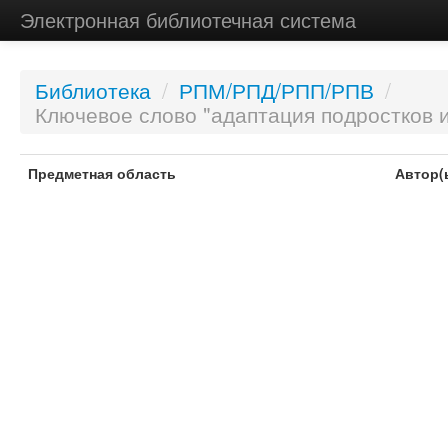
Электронная библиотечная система
Библиотека
/
РПМ/РПД/РПП/РПВ
/
Ключевое слово "адаптация подростков 
Предметная область
Автор(