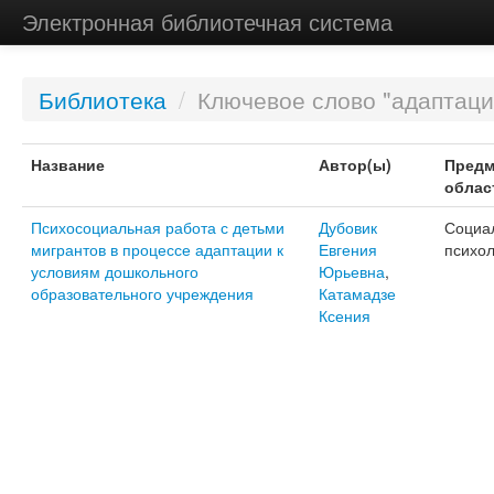
Электронная библиотечная система
Библиотека
/
Ключевое слово "адаптац
Название
Автор(ы)
Предм
облас
Психосоциальная работа с детьми
Дубовик
Социа
мигрантов в процессе адаптации к
Евгения
психол
условиям дошкольного
Юрьевна
,
образовательного учреждения
Катамадзе
Ксения