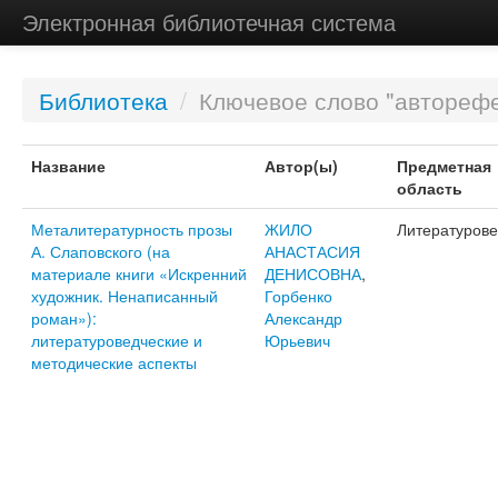
Электронная библиотечная система
Библиотека
/
Ключевое слово "автореф
Название
Автор(ы)
Предметная
область
Металитературность прозы
ЖИЛО
Литературов
А. Слаповского (на
АНАСТАСИЯ
материале книги «Искренний
ДЕНИСОВНА
,
художник. Ненаписанный
Горбенко
роман»):
Александр
литературоведческие и
Юрьевич
методические аспекты