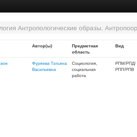
логия Антропологические образы. Антропоо
Автор(ы)
Предметная
Вид
область
ское
Фуряева Татьяна
Социология,
РПМ/РПД/
Васильевна
социальная
РПП/РПВ
работа