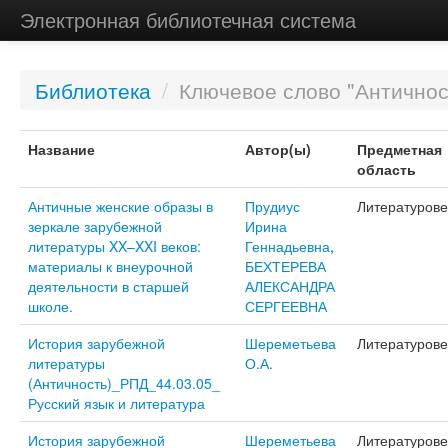
Электронная библиотечная система
Библиотека
/
Ключевое слово "Античнос
Название
Автор(ы)
Предметная
область
Античные женские образы в
Прудиус
Литературов
зеркале зарубежной
Ирина
литературы XX–XXI веков:
Геннадьевна
,
материалы к внеурочной
БЕХТЕРЕВА
деятельности в старшей
АЛЕКСАНДРА
школе.
СЕРГЕЕВНА
История зарубежной
Шереметьева
Литературов
литературы
О.А.
(Античность)_РПД_44.03.05_
Русский язык и литература
История зарубежной
Шереметьева
Литературов