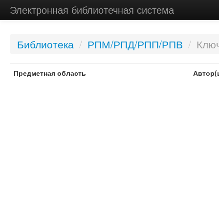
Электронная библиотечная система
Библиотека
/
РПМ/РПД/РПП/РПВ
/
Ключ
Предметная область
Автор(