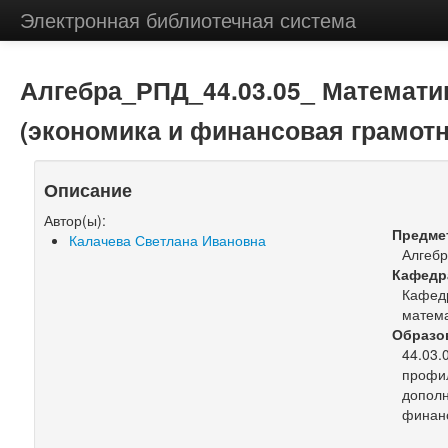
Электронная библиотечная система
Алгебра_РПД_44.03.05_ Математи
(экономика и финансовая грамотн
Описание
Автор(ы):
Предме
Калачева Светлана Ивановна
Алгеб
Кафедр
Кафедр
матем
Образо
44.03.
профил
дополн
финанс