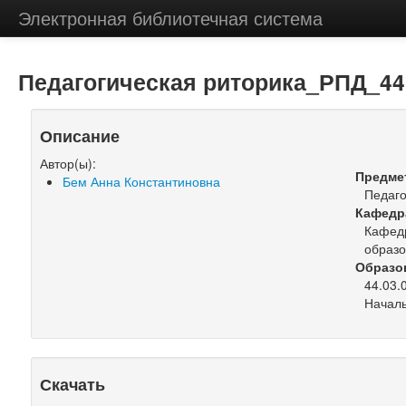
Электронная библиотечная система
Педагогическая риторика_РПД_44
Описание
Автор(ы):
Предме
Бем Анна Константиновна
Педаго
Кафедр
Кафедр
образ
Образо
44.03.
Началь
Скачать