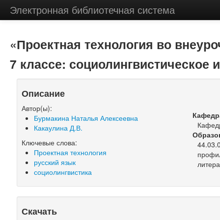
Электронная библиотечная система
«Проектная технология во внеуро
7 классе: социолингвистическое
Описание
Автор(ы):
Кафедр
Бурмакина Наталья Алексеевна
Кафед
Какаулина Д.В.
Образо
Ключевые слова:
44.03.
Проектная технология
профил
русский язык
литера
социолингвистика
Скачать