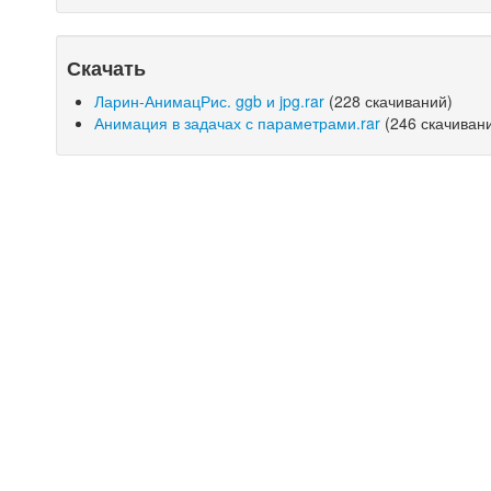
Скачать
Ларин-АнимацРис. ggb и jpg.rar
(228 скачиваний)
Анимация в задачах с параметрами.rar
(246 скачиван