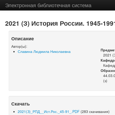
Электронная библиотечная система
2021 (З) История России. 1945-199
Описание
Автор(ы):
Предме
Славина Людмила Николаевна
2021 (
Кафедр
Кафедр
Образо
44.03.
(з)
Скачать
2021(З)_РПД__Ист.Рос._45-91_.PDF
(283 скачивания)