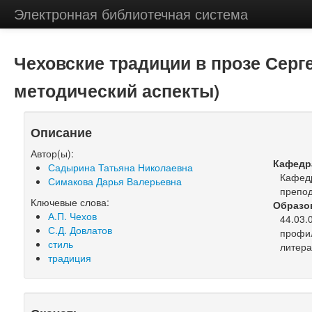
Электронная библиотечная система
Чеховские традиции в прозе Серг
методический аспекты)
Описание
Автор(ы):
Кафедр
Садырина Татьяна Николаевна
Кафедр
Симакова Дарья Валерьевна
препо
Ключевые слова:
Образо
А.П. Чехов
44.03.
С.Д. Довлатов
профил
стиль
литера
традиция