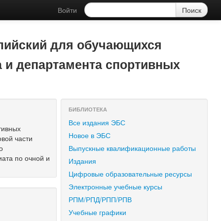
Войти
Английский для обучающихся
а и департамента спортивных
БИБЛИОТЕКА
Все издания ЭБС
тивных
Новое в ЭБС
овой части
о
Выпускные квалификационные работы
иата по очной и
Издания
Цифровые образовательные ресурсы
Электронные учебные курсы
РПМ/РПД/РПП/РПВ
Учебные графики