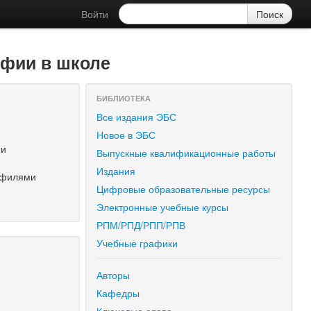
Войти
афии в школе
БИБЛИОТЕКА
Все издания ЭБС
Новое в ЭБС
ии
Выпускные квалификационные работы
Издания
рофилями
Цифровые образовательные ресурсы
Электронные учебные курсы
РПМ/РПД/РПП/РПВ
Учебные графики
Авторы
Кафедры