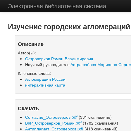
Электронная библиотечная система
Изучение городских агломераций
Описание
Автор(ы):
Островерхов Роман Владимирович
Научный руководитель
Астрашабова Марианна Серге
Ключевые слова:
Агломерации России
интерактивная карта
Скачать
Согласие_Островерхов.pdf
(331 скачивание)
ВКР_Островерхов_Роман.pdf
(1782 скачивания)
Антиплагиат_Островерхов.pdf
(418 скачиваний)