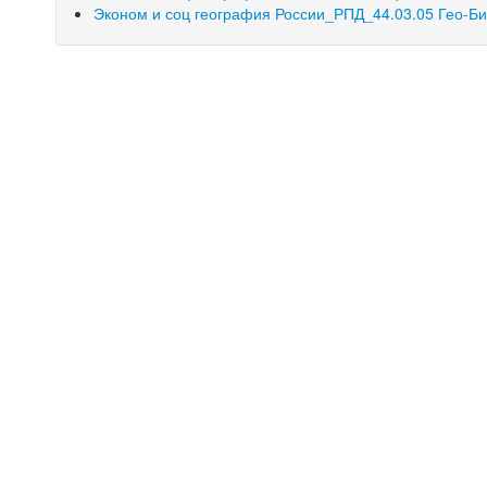
Эконом и соц география России_РПД_44.03.05 Гео-Био