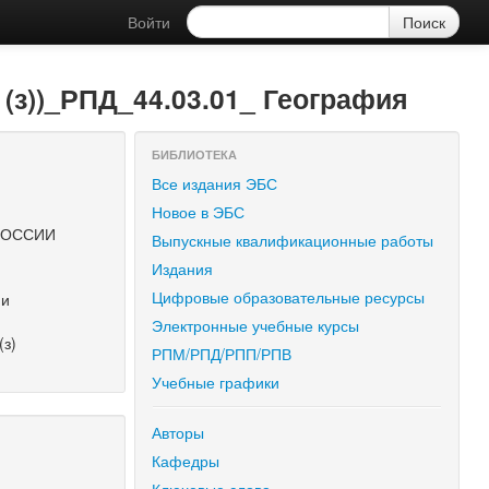
Войти
)_РПД_44.03.01_ География
БИБЛИОТЕКА
Все издания ЭБС
Новое в ЭБС
РОССИИ
Выпускные квалификационные работы
Издания
Цифровые образовательные ресурсы
ии
Электронные учебные курсы
(з)
РПМ/РПД/РПП/РПВ
Учебные графики
Авторы
Кафедры