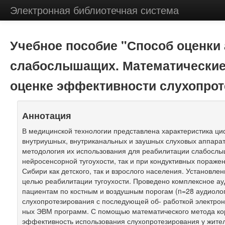
Электронная библиотечная система
Учебное пособие "Способ оценки 
слабослышащих. Математические
оценке эффективности слухопрот
Аннотация
В медицинской технологии представлена характеристика ц
внутриушных, внутриканальных и заушных слуховых аппара
методология их использования для реабилитации слабослы
нейросенсорной тугоухости, так и при кондуктивных пораже
Сибири как детского, так и взрослого населения. Установле
целью реабилитации тугоухости. Проведено комплексное а
пациентам по костным и воздушным порогам (n=28 аудиолог
слухопротезирования с последующей об- работкой электро
ных ЭВМ программ. С помощью математического метода ко
эффективность использования слухопротезирования у жите