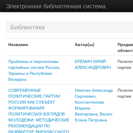
Электронная библиотечная система
Библиотека
Название
Автор(ы)
Предме
област
Проблемы и перспективы
ЕРЁМИЧ ЮРИЙ
Полити
партийных систем России,
АЛЕКСАНДРОВИЧ
партии
Украины и Республики
Беларусь
СОВРЕМЕННЫЕ
Никитин Александр
Полити
ПОЛИТИЧЕСКИЕ ПАРТИИ
Сергеевич
,
партии
РОССИИ КАК СУБЪЕКТ
Константинова
ФОРМИРОВАНИЯ
Марина
ПОЛИТИЧЕСКИХ ВЗГЛЯДОВ
Викторовна
,
Валюх
МОЛОДЕЖИ: МЕТОДИЧЕСКИЕ
Елена Петровна
РЕКОМЕНДАЦИИ ПО
РАЗРАБОТКЕ ВНЕКЛАССНОГО