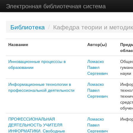
Электронная библиотечная система
Библиотека
/
Кафедра теории и методик
Название
Автор(ы)
Предм
облас
Инновационные процесссы в
Ломаско
Общес
образовании
Павел
гуман
Сергеевич
науки
Информационные технологии в
Ломаско
Инфо
профессиональной деятельности
Павел
технол
Сергеевич
техни
средс
обуче
ПРОФЕССИОНАЛЬНАЯ
Ломаско
Инфор
ДЕЯТЕЛЬНОСТЬ УЧИТЕЛЯ
Павел
ИНФОРМАТИКИ. Свободные
Сергеевич