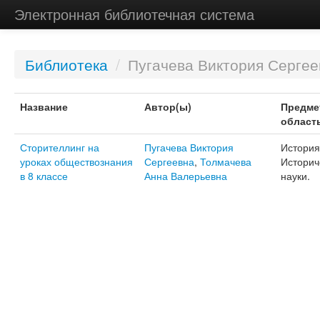
Электронная библиотечная система
Библиотека
/
Пугачева Виктория Сергее
Название
Автор(ы)
Предме
област
Сторителлинг на
Пугачева Виктория
История
уроках обществознания
Сергеевна
,
Толмачева
Историч
в 8 классе
Анна Валерьевна
науки.