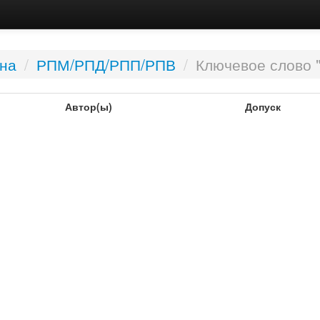
вна
/
РПМ/РПД/РПП/РПВ
/
Ключевое слово "
Автор(ы)
Допуск