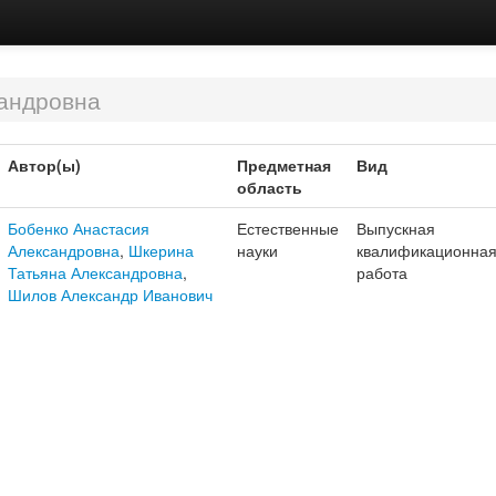
андровна
Автор(ы)
Предметная
Вид
область
Бобенко Анастасия
Естественные
Выпускная
Александровна
,
Шкерина
науки
квалификационна
Татьяна Александровна
,
работа
Шилов Александр Иванович