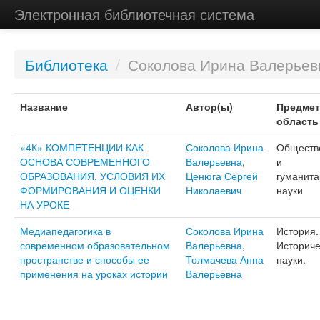
Электронная библиотечная система
Библиотека
/
Соколова Ирина Валерьев
Название
Автор(ы)
Предмет
область
«4К» КОМПЕТЕНЦИИ КАК
Соколова Ирина
Обществ
ОСНОВА СОВРЕМЕННОГО
Валерьевна
,
и
ОБРАЗОВАНИЯ, УСЛОВИЯ ИХ
Ценюга Сергей
гуманит
ФОРМИРОВАНИЯ И ОЦЕНКИ
Николаевич
науки
НА УРОКЕ
Медиапедагогика в
Соколова Ирина
История.
современном образовательном
Валерьевна
,
Историче
пространстве и способы ее
Толмачева Анна
науки.
применения на уроках истории
Валерьевна