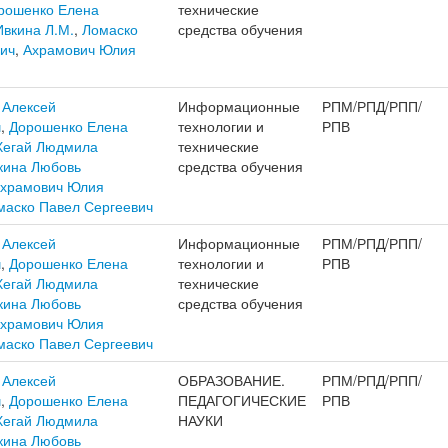
рошенко Елена
технические
Ивкина Л.М.
,
Ломаско
средства обучения
ич
,
Ахрамович Юлия
 Алексей
Информационные
РПМ/РПД/РПП/
ч
,
Дорошенко Елена
технологии и
РПВ
Хегай Людмила
технические
кина Любовь
средства обучения
храмович Юлия
маско Павел Сергеевич
 Алексей
Информационные
РПМ/РПД/РПП/
ч
,
Дорошенко Елена
технологии и
РПВ
Хегай Людмила
технические
кина Любовь
средства обучения
храмович Юлия
маско Павел Сергеевич
 Алексей
ОБРАЗОВАНИЕ.
РПМ/РПД/РПП/
ч
,
Дорошенко Елена
ПЕДАГОГИЧЕСКИЕ
РПВ
Хегай Людмила
НАУКИ
кина Любовь