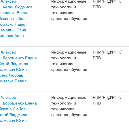
 Алексей
Информационные
РПМ/РПД/РПП/
ч
,
Хегай Людмила
технологии и
РПВ
рошенко Елена
технические
Ивкина Любовь
средства обучения
омаско Павел
рамович Юлия
монова Анна
 Алексей
Информационные
РПМ/РПД/РПП/
ч
,
Дорошенко Елена
технологии и
РПВ
Хегай Людмила
технические
рамович Юлия
средства обучения
кина Любовь
омаско Павел
 Алексей
Информационные
РПМ/РПД/РПП/
ч
,
Дорошенко Елена
технологии и
РПВ
Ивкина Любовь
технические
егай Людмила
средства обучения
рамович Юлия