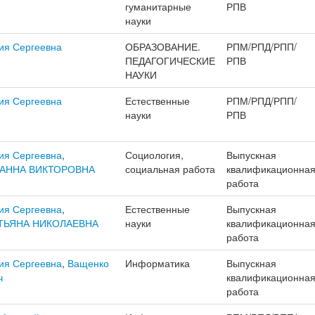
гуманитарные
РПВ
науки
ия Сергеевна
ОБРАЗОВАНИЕ.
РПМ/РПД/РПП/
ПЕДАГОГИЧЕСКИЕ
РПВ
НАУКИ
ия Сергеевна
Естественные
РПМ/РПД/РПП/
науки
РПВ
ия Сергеевна
,
Социология,
Выпускная
АННА ВИКТОРОВНА
социальная работа
квалификационна
работа
ия Сергеевна
,
Естественные
Выпускная
ТЬЯНА НИКОЛАЕВНА
науки
квалификационна
работа
ия Сергеевна
,
Ващенко
Информатика
Выпускная
ч
квалификационна
работа