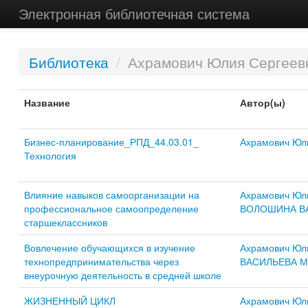
Электронная библиотечная система
Библиотека
/
Ахрамович Юлия Сергеев
Название
Автор(ы)
Бизнес-планирование_РПД_44.03.01_
Ахрамович Юл
Технология
Влияние навыков самоорганизации на
Ахрамович Юл
профессиональное самоопределение
ВОЛОШИНА В
старшеклассников
Вовлечение обучающихся в изучение
Ахрамович Юл
технопредпринимательства через
ВАСИЛЬЕВА М
внеурочную деятельность в средней школе
ЖИЗНЕННЫЙ ЦИКЛ
Ахрамович Юл