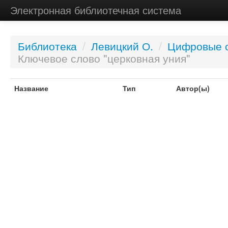
Электронная библиотечная система
Библиотека
/
Левицкий О.
/
Цифровые о
Ключевое слово "церковная уния"
Название
Тип
Автор(ы)