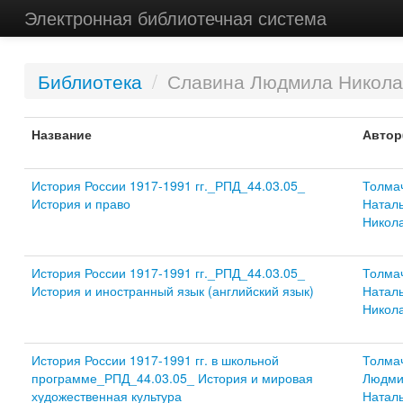
Электронная библиотечная система
Библиотека
/
Славина Людмила Никола
Название
Автор
История России 1917-1991 гг._РПД_44.03.05_
Толма
История и право
Натал
Никол
История России 1917-1991 гг._РПД_44.03.05_
Толма
История и иностранный язык (английский язык)
Натал
Никол
История России 1917-1991 гг. в школьной
Толма
программе_РПД_44.03.05_ История и мировая
Людми
художественная культура
Натал