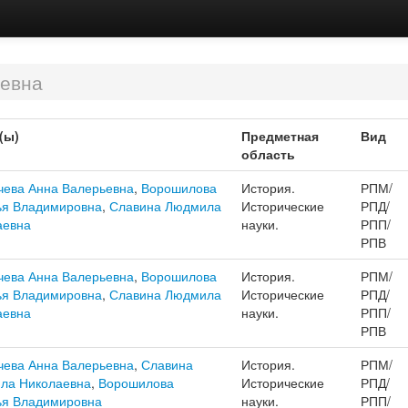
евна
(ы)
Предметная
Вид
область
чева Анна Валерьевна
,
Ворошилова
История.
РПМ/
ья Владимировна
,
Славина Людмила
Исторические
РПД/
аевна
науки.
РПП/
РПВ
чева Анна Валерьевна
,
Ворошилова
История.
РПМ/
ья Владимировна
,
Славина Людмила
Исторические
РПД/
аевна
науки.
РПП/
РПВ
чева Анна Валерьевна
,
Славина
История.
РПМ/
ла Николаевна
,
Ворошилова
Исторические
РПД/
ья Владимировна
науки.
РПП/