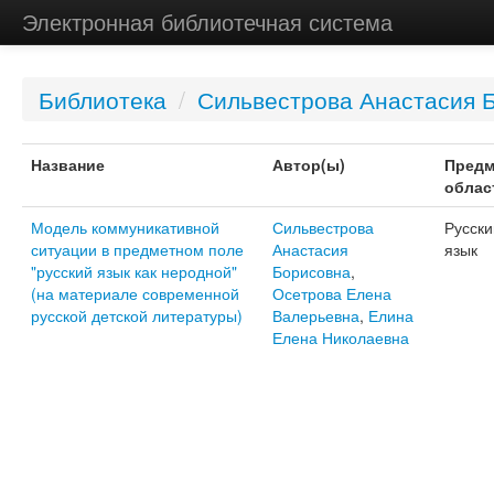
Электронная библиотечная система
Библиотека
/
Сильвестрова Анастасия 
Название
Автор(ы)
Предм
облас
Модель коммуникативной
Сильвестрова
Русски
ситуации в предметном поле
Анастасия
язык
"русский язык как неродной"
Борисовна
,
(на материале современной
Осетрова Елена
русской детской литературы)
Валерьевна
,
Елина
Елена Николаевна