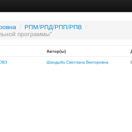
ровна
/
РПМ/РПД/РПП/РПВ
/
льной программы"
Автор(ы)
ОВЗ
Шандыбо Светлана Викторовна