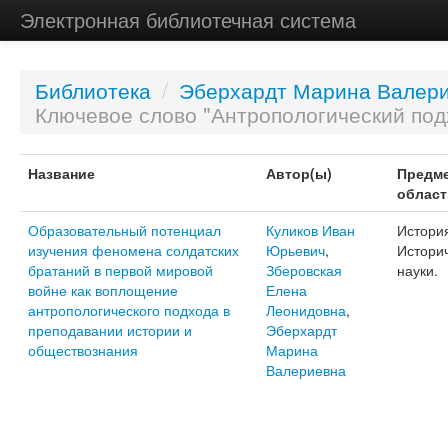
Электронная библиотечная система
Библиотека
/
Эберхардт Марина Валер
Ключевое слово "Антропологический под
Название
Автор(ы)
Предме
област
Образовательный потенциал
Куликов Иван
Истори
изучения феномена солдатских
Юрьевич
,
Истори
братаний в первой мировой
Зберовская
науки.
войне как воплощение
Елена
антропологического подхода в
Леонидовна
,
преподавании истории и
Эберхардт
обществознания
Марина
Валериевна