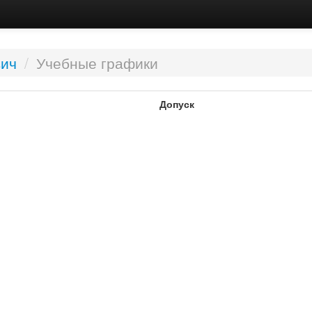
вич
/
Учебные графики
Допуск