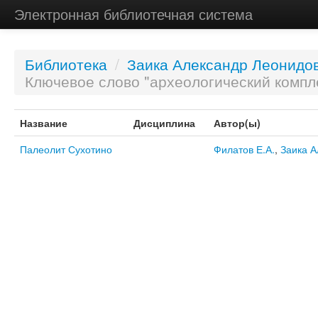
Электронная библиотечная система
Библиотека
/
Заика Александр Леонидо
Ключевое слово "археологический компл
Название
Дисциплина
Автор(ы)
Палеолит Сухотино
Филатов Е.А.
,
Заика А