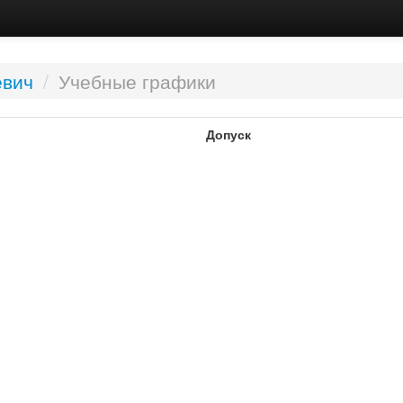
евич
/
Учебные графики
Допуск