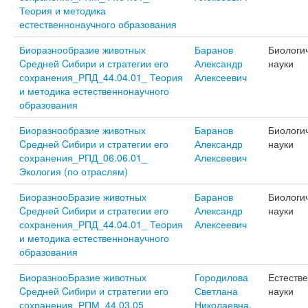
Теория и методика
естественнонаучного образования
Биоразнообразие животных
Баранов
Биологи
Cредней Cибири и стратегии его
Александр
науки
сохранения_РПД_44.04.01_ Теория
Алексеевич
и методика естественнонаучного
образования
Биоразнообразие животных
Баранов
Биологи
Cредней Cибири и стратегии его
Александр
науки
сохранения_РПД_06.06.01_
Алексеевич
Экология (по отраслям)
БиоразнооБразие животных
Баранов
Биологи
Cредней Cибири и стратегии его
Александр
науки
сохранения_РПД_44.04.01_ Теория
Алексеевич
и методика естественнонаучного
образования
БиоразнооБразие животных
Городилова
Естеств
Cредней Cибири и стратегии его
Светлана
науки
сохранения_РПМ_44.03.05_
Николаевна
,