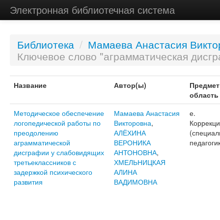
Электронная библиотечная система
Библиотека
/
Мамаева Анастасия Викто
Ключевое слово "аграмматическая дисгр
Название
Автор(ы)
Предмет
область
Методическое обеспечение
Мамаева Анастасия
е.
логопедической работы по
Викторовна
,
Коррекц
преодолению
АЛЁХИНА
(специал
аграмматической
ВЕРОНИКА
педагоги
дисграфии у слабовидящих
АНТОНОВНА
,
третьеклассников с
ХМЕЛЬНИЦКАЯ
задержкой психического
АЛИНА
развития
ВАДИМОВНА