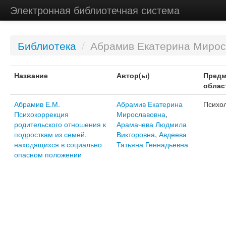
Электронная библиотечная система
Библиотека
/
Абрамив Екатерина Мирос
Название
Автор(ы)
Предм
облас
Абрамив Е.М.
Абрамив Екатерина
Психо
Психокоррекция
Мирославовна
,
родительского отношения к
Арамачева Людмила
подросткам из семей,
Викторовна
,
Авдеева
находящихся в социально
Татьяна Геннадьевна
опасном положении