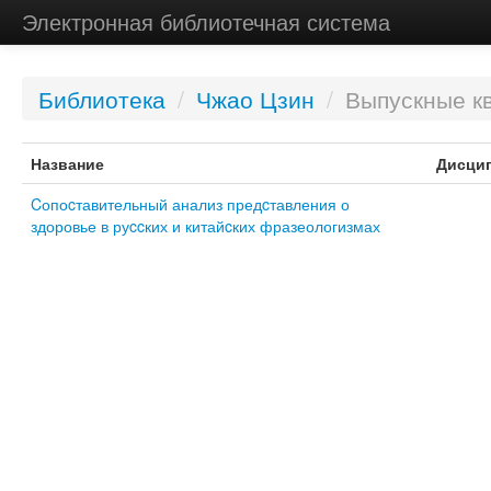
Электронная библиотечная система
Библиотека
/
Чжао Цзин
/
Выпускные к
Название
Дисци
Cопоcтавительный анализ предcтавления о
здоровье в руccких и китайcких фразеологизмах